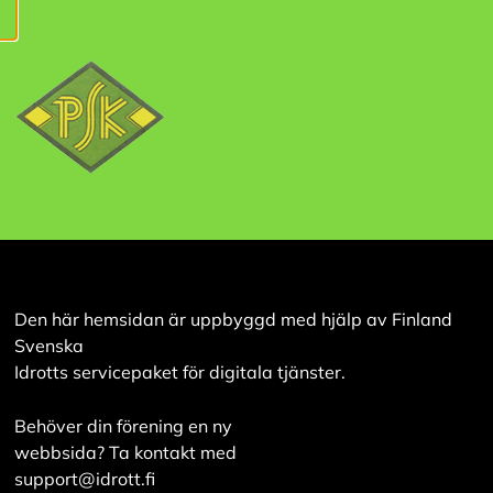
tillhandahålla
innehåll som är
intressant för dig.
Du har kontroll över
dina
cookiepreferenser
och kan ändra dem
när som helst. Läs
mer om våra
cookies.
R
Den här hemsidan är uppbyggd med hjälp av Finland
e
d
Svenska
i
Idrotts servicepaket för digitala tjänster.
g
e
r
Behöver din förening en ny
a
webbsida? Ta kontakt med
c
support@idrott.fi
o